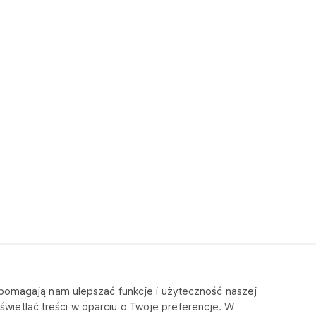
e pomagają nam ulepszać funkcje i użyteczność naszej
wietlać treści w oparciu o Twoje preferencje. W