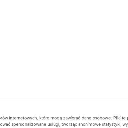
katorów internetowych, które mogą zawierać dane osobowe. Pliki t
SKONTAKTUJ SIĘ Z NAMI
O FIRMIE
ować spersonalizowane usługi, tworząc anonimowe statystyki, wyś